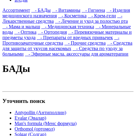
Ассортимент
- БАДы
- Витамины
- Гигиена
- Изделия
медицинского назначения
- Косметика
- Крем-гели
-
Лекарственные средства
- Лечение и уход за полостью рта
- Мама и малыш
- Медицинская техника
- Минеральные
воды
- Оптика
- Ортопедия
- Перевязочные материалы и
предметы ухода
- Препараты от вредных привычек
-
Противозачаточные средства
- Прочие средства
- Средства
для защиты от укусов насекомых
- Средства по уходу за
больными
- Эфирные масла. аксессуары для ароматерапии
БАДы
Уточнить поиск
Antypollin (Антиполлин)
Evalar (Эвалар)
Man's formula (Менс формула)
Orthomol (ортомол)
Solgar (Солгар)