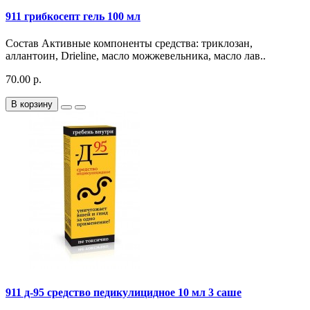
911 грибкосепт гель 100 мл
Состав Активные компоненты средства: триклозан,
аллантоин, Drieline, масло можжевельника, масло лав..
70.00 р.
В корзину
911 д-95 средство педикулицидное 10 мл 3 саше