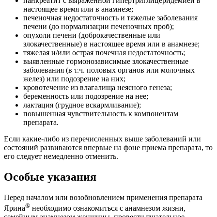
панкреатит с выраженной гипертриглицеридемией в
настоящее время или в анамнезе;
печеночная недостаточность и тяжелые заболевания
печени (до нормализации печеночных проб);
опухоли печени (доброкачественные или
злокачественные) в настоящее время или в анамнезе;
тяжелая и/или острая почечная недостаточность;
выявленные гормонозависимые злокачественные
заболевания (в т.ч. половых органов или молочных
желез) или подозрение на них;
кровотечение из влагалища неясного генеза;
беременность или подозрение на нее;
лактация (грудное вскармливание);
повышенная чувствительность к компонентам
препарата.
Если какие-либо из перечисленных выше заболеваний или
состояний развиваются впервые на фоне приема препарата, то
его следует немедленно отменить.
Особые указания
Перед началом или возобновлением применения препарата
®
Ярина
необходимо ознакомиться с анамнезом жизни,
семейным анамнезом женщины, провести тщательное